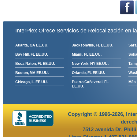
InterPlex Ofrece Servicios de Relocalización en l
Atlanta, GA EE.UU.
Jacksonville, FL EE.UU.
Sara
Bay Hill, FL EE.UU.
Miami, FL EE.UU.
Sofia
Boca Raton, FL EE.UU.
New York, NY EE.UU.
Tamp
Boston, MA EE.UU.
Orlando, FL EE.UU.
Wash
Chicago, IL EE.UU.
Puerto Cañaveral, FL
Más 
EE.UU.
Copyright © 1996-2026,
Inte
derech
7512 avenida Dr. Phill