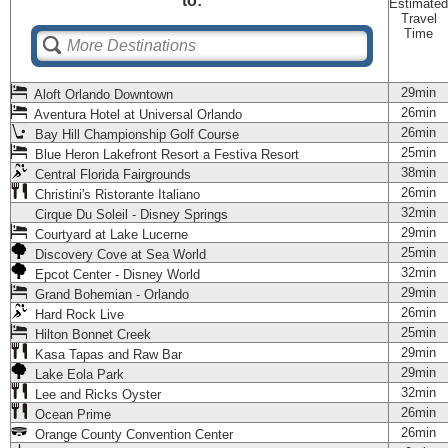
to:
Estimated
Travel
Time
29min
Aloft Orlando Downtown
26min
Aventura Hotel at Universal Orlando
26min
Bay Hill Championship Golf Course
25min
Blue Heron Lakefront Resort a Festiva Resort
38min
Central Florida Fairgrounds
26min
Christini's Ristorante Italiano
32min
Cirque Du Soleil - Disney Springs
29min
Courtyard at Lake Lucerne
25min
Discovery Cove at Sea World
32min
Epcot Center - Disney World
29min
Grand Bohemian - Orlando
26min
Hard Rock Live
25min
Hilton Bonnet Creek
29min
Kasa Tapas and Raw Bar
29min
Lake Eola Park
32min
Lee and Ricks Oyster
26min
Ocean Prime
26min
Orange County Convention Center