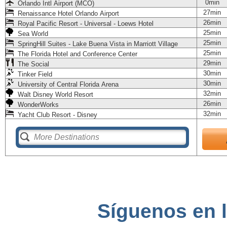
0min
Orlando Intl Airport (MCO)
27min
Renaissance Hotel Orlando Airport
26min
Royal Pacific Resort - Universal - Loews Hotel
25min
Sea World
25min
SpringHill Suites - Lake Buena Vista in Marriott Village
25min
The Florida Hotel and Conference Center
29min
The Social
30min
Tinker Field
30min
University of Central Florida Arena
32min
Walt Disney World Resort
26min
WonderWorks
32min
Yacht Club Resort - Disney
Síguenos en l