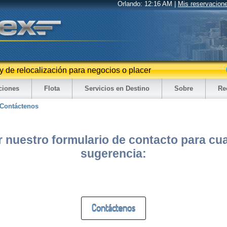
Orlando:
12:16 AM
|
Mis reservacion
 y de relocalización para negocios o placer
ciones
Flota
Servicios en Destino
Sobre
Re
Contáctenos
r nuestro formulario de contacto para cu
sugerencia:
Contáctenos