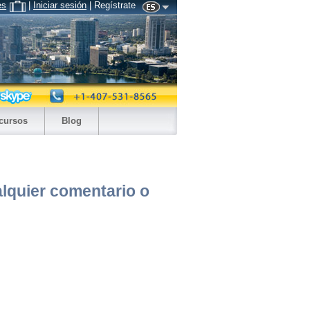
es
|
Iniciar sesión
| Regístrate
cursos
Blog
alquier comentario o