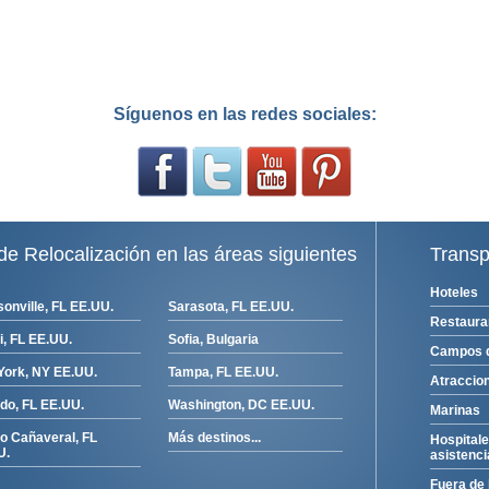
Síguenos en las redes sociales:
de Relocalización en las áreas siguientes
Transp
Hoteles
onville, FL EE.UU.
Sarasota, FL EE.UU.
Restaura
, FL EE.UU.
Sofia, Bulgaria
Campos d
York, NY EE.UU.
Tampa, FL EE.UU.
Atraccion
do, FL EE.UU.
Washington, DC EE.UU.
Marinas
o Cañaveral, FL
Más destinos...
Hospital
U.
asistenc
Fuera de 