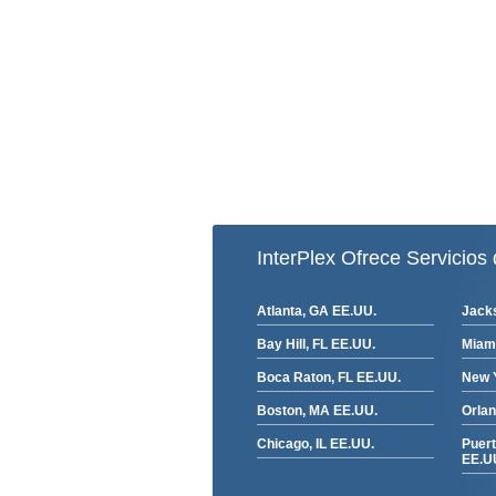
InterPlex Ofrece Servicios 
Atlanta, GA EE.UU.
Jacks
Bay Hill, FL EE.UU.
Miami
Boca Raton, FL EE.UU.
New 
Boston, MA EE.UU.
Orlan
Chicago, IL EE.UU.
Puert
EE.U