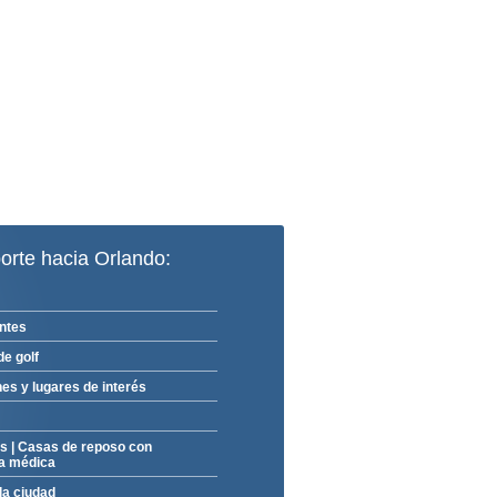
orte hacia Orlando:
ntes
e golf
es y lugares de interés
es
|
Casas de reposo con
ia médica
la ciudad