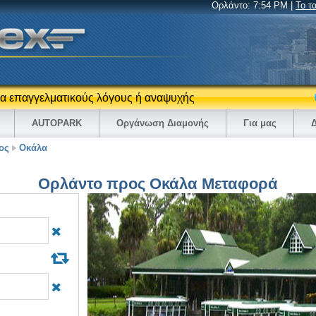
Ορλάντο:
7:54 PM
|
Το τ
για επαγγελματικούς λόγους ή αναψυχής
AUTOPARK
Oργάνωση Διαμονής
Για μας
ος
Οκάλα
Ορλάντο προς Οκάλα Μεταφορά