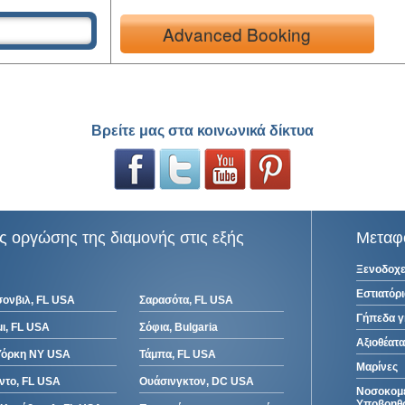
Advanced Booking
Βρείτε μας στα κοινωνικά δίκτυα
ες οργώσης της διαμονής στις εξής
Μεταφ
Ξενοδοχε
Εστιατόρι
σονβιλ, FL USA
Σαρασότα, FL USA
Γήπεδα 
ι, FL USA
Σόφια, Bulgaria
Αξιοθέατα
Υόρκη NY USA
Τάμπα, FL USA
Μαρίνες
ντο, FL USA
Ουάσινγκτον, DC USA
Νοσοκομ
Υποβοηθο