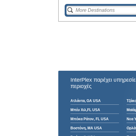
InterPlex παρέχει υπηρεσί
περιοχές
Ατλάντα, GA USA
Τζάκ
Μπέυ Χιλ,FL USA
Μαϊάμ
Μπόκα Ράτον, FL USA
Νεα 
Βοστόνη, MA USA
Ορλά