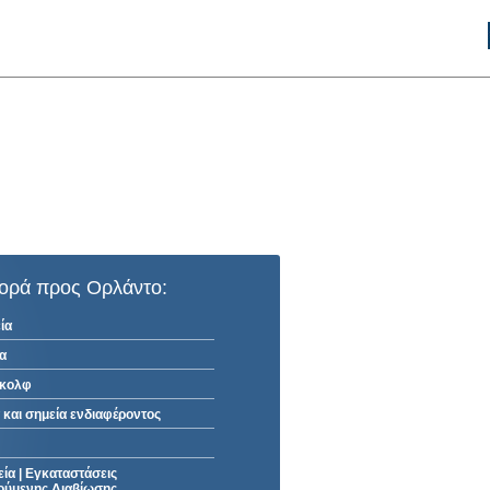
ορά προς Ορλάντο:
ία
α
γκολφ
 και σημεία ενδιαφέροντος
εία
|
Εγκαταστάσεις
ύμενης Διαβίωσης