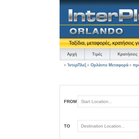
Ταξίδια, μεταφορές, κρατήσεις 
Αρχή
Τιμές
Κρατήσεις
ΊντερΠλεξ
Ορλάντο Μεταφορά
πρ