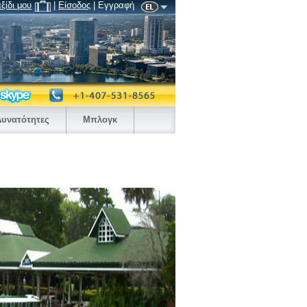
αξίδι μου
|
Είσοδος
| Εγγραφή
Δυνατότητες
Μπλογκ