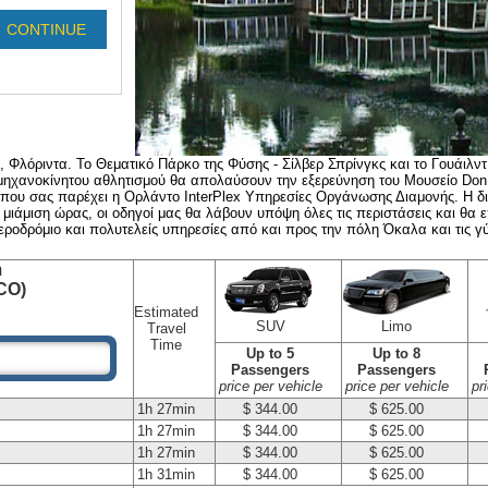
, Φλόριντα. Το Θεματικό Πάρκο της Φύσης - Σίλβερ Σπρίνγκς και το Γουάιλν
υ μηχανοκίνητου αθλητισμού θα απολαύσουν την εξερεύνηση του Μουσείο Don 
 που σας παρέχει η Ορλάντο InterPlex Υπηρεσίες Οργάνωσης Διαμονής. Η δι
 μιάμιση ώρας, οι οδηγοί μας θα λάβουν υπόψη όλες τις περιστάσεις και θα 
οδρόμιο και πολυτελείς υπηρεσίες από και προς την πόλη Όκαλα και τις γ
m
MCO)
Estimated
SUV
Limo
Travel
Time
Up to 5
Up to 8
Passengers
Passengers
price per vehicle
price per vehicle
pr
1h 27min
$ 344.00
$ 625.00
1h 27min
$ 344.00
$ 625.00
1h 27min
$ 344.00
$ 625.00
1h 31min
$ 344.00
$ 625.00