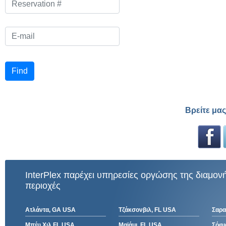
Βρείτε μας
InterPlex παρέχει υπηρεσίες οργώσης της διαμονή
περιοχές
Ατλάντα, GA USA
Τζάκσονβιλ, FL USA
Σαρα
Μπέυ Χιλ,FL USA
Μαϊάμι, FL USA
Σόφι