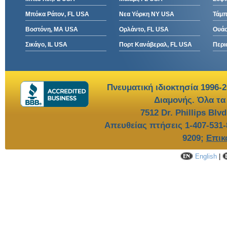
Μπόκα Ράτον, FL USA
Νεα Υόρκη NY USA
Τάμπ
Βοστόνη, MA USA
Ορλάντο, FL USA
Ουάσ
Σικάγο, IL USA
Πορτ Κανάβεραλ, FL USA
Περι
Πνευματική ιδιοκτησία 1996-
Διαμονής. Όλα τα
7512 Dr. Phillips Blv
Απευθείας πτήσεις 1-407-531-
9209
;
Επικ
English
|