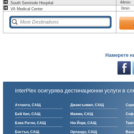
44min
South Seminole Hospital
0min
VA Medical Center
Намерете н
InterPlex осигурява дестинационни услуги в сл
Атланта, САЩ
Джаксънвил, САЩ
Сар
Бей Хил, САЩ
Маями, САЩ
Соф
Бока Ратон, САЩ
Ню Йорк, САЩ
Там
Бостън, САЩ
Орландо, САЩ
Ваш