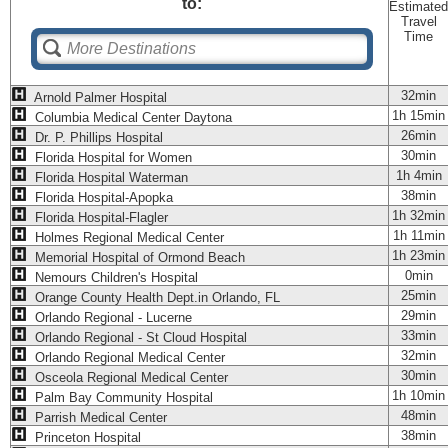
to:
Estimated
Travel
Time
32min
Arnold Palmer Hospital
1h 15min
Columbia Medical Center Daytona
26min
Dr. P. Phillips Hospital
30min
Florida Hospital for Women
1h 4min
Florida Hospital Waterman
38min
Florida Hospital-Apopka
1h 32min
Florida Hospital-Flagler
1h 11min
Holmes Regional Medical Center
1h 23min
Memorial Hospital of Ormond Beach
0min
Nemours Children's Hospital
25min
Orange County Health Dept.in Orlando, FL
29min
Orlando Regional - Lucerne
33min
Orlando Regional - St Cloud Hospital
32min
Orlando Regional Medical Center
30min
Osceola Regional Medical Center
1h 10min
Palm Bay Community Hospital
48min
Parrish Medical Center
38min
Princeton Hospital