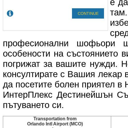
е да
там
изб
ср
професионални шофьори щ
особености на състоянието в
погрижат за вашите нужди. 
консултирате с Вашия лекар 
да посетите болен приятел в Ha
ИнтерПлекс Дестинейшън Сър
пътуването си.
Transportation
from
Orlando Intl Airport (MCO)