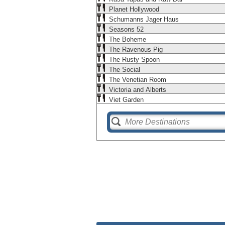
Planet Hollywood
Schumanns Jager Haus
Seasons 52
The Boheme
The Ravenous Pig
The Rusty Spoon
The Social
The Venetian Room
Victoria and Alberts
Viet Garden