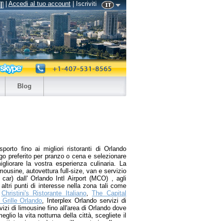
|
Accedi al tuo account
| Iscriviti
Blog
asporto fino ai migliori ristoranti di Orlando
ogo preferito per pranzo o cena e selezionare
igliorare la vostra esperienza culinaria. La
imousine, autovettura full-size, van e servizio
car) dall' Orlando Intl Airport (MCO) , agli
 altri punti di interesse nella zona tali come
,
Christini's Ristorante Italiano
,
The Capital
 Grille Orlando
, Interplex Orlando servizi di
vizi di limousine fino all'area di Orlando dove
eglio la vita notturna della città, scegliete il