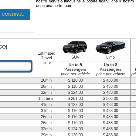
nostro servizio limousine e potete fidarvi che il nostro 
dopo una notte fuori.
m
MCO)
Estimated
SUV
Limo
Travel
Time
Up to 5
Up to 8
Passengers
Passengers
price per vehicle
price per vehicle
pr
26min
$ 110.00
$ 483.00
26min
$ 110.00
$ 483.00
32min
$ 124.00
$ 483.00
1h 15min
$ 291.00
$ 506.00
41min
$ 127.00
$ 483.00
31min
$ 116.00
$ 483.00
26min
$ 110.00
$ 483.00
26min
$ 110.00
$ 483.00
32min
$ 124.00
$ 483.00
29min
$ 120.00
$ 483.00