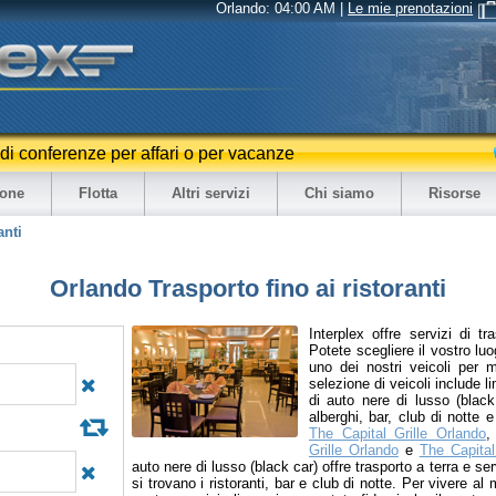
Orlando:
04:00 AM
|
Le mie prenotazioni
e di conferenze per affari o per vacanze
ione
Flotta
Altri servizi
Chi siamo
Risorse
anti
Orlando Trasporto fino ai ristoranti
Interplex offre servizi di tr
Potete scegliere il vostro lu
uno dei nostri veicoli per m
selezione di veicoli include l
di auto nere di lusso (black 
alberghi, bar, club di notte e
The Capital Grille Orlando
Grille Orlando
e
The Capital
auto nere di lusso (black car) offre trasporto a terra e ser
si trovano i ristoranti, bar e club di notte. Per vivere al m