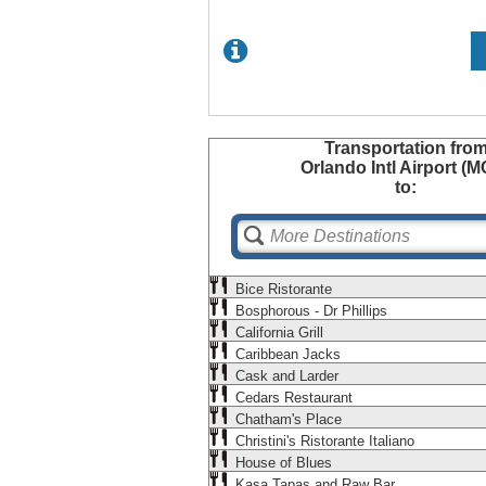
Transportation
fro
Orlando Intl Airport (
to:
Bice Ristorante
Bosphorous - Dr Phillips
California Grill
Caribbean Jacks
Cask and Larder
Cedars Restaurant
Chatham's Place
Christini's Ristorante Italiano
House of Blues
Kasa Tapas and Raw Bar